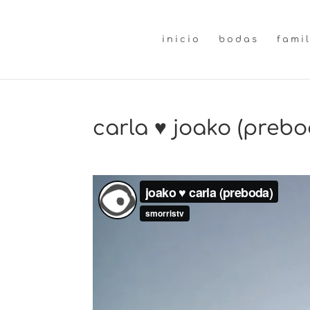
inicio
bodas
fami
carla ♥ joako (prebo