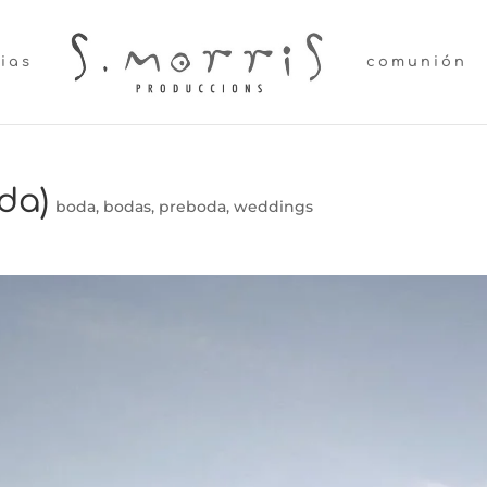
lias
comunión
da)
boda
,
bodas
,
preboda
,
weddings