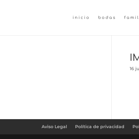
inicio
bodas
fami
I
16 j
Aviso Legal
Política de privacidad
Po