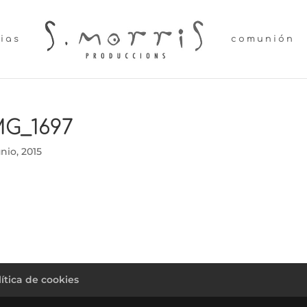
lias
comunión
MG_1697
unio, 2015
lítica de cookies