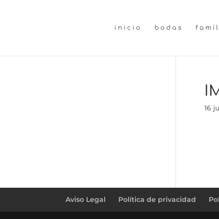
inicio
bodas
fami
I
16 j
Aviso Legal
Política de privacidad
Po