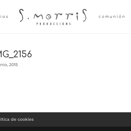
lias
comunión
MG_2156
unio, 2015
lítica de cookies