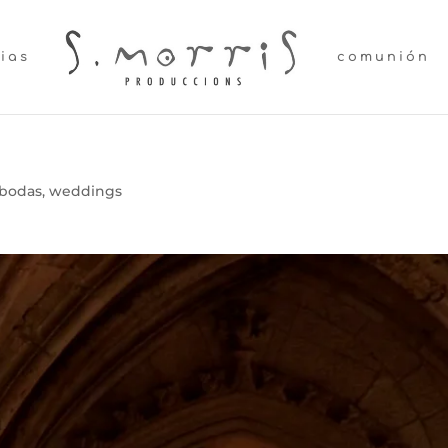
lias
comunión
bodas
,
weddings