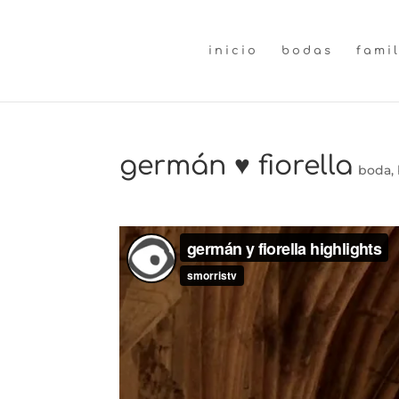
inicio
bodas
fami
germán ♥ fiorella
boda
,