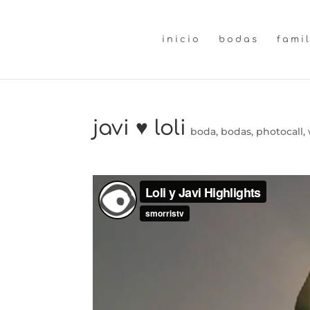
inicio
bodas
fami
javi ♥ loli
boda
,
bodas
,
photocall
,