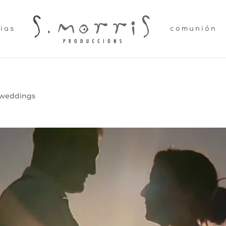
lias
comunión
weddings