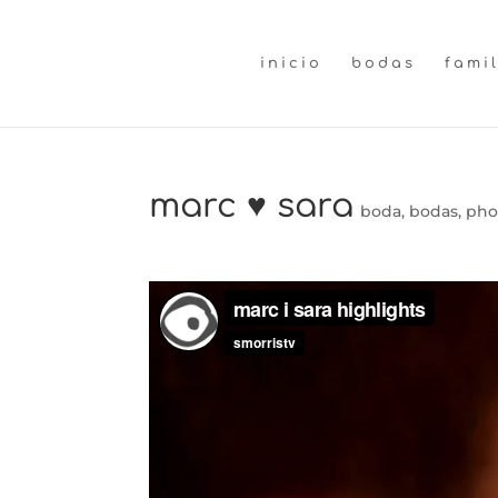
inicio
bodas
fami
marc ♥ sara
boda
,
bodas
,
pho