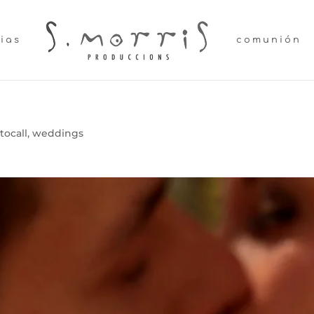
lias
comunión
tocall
,
weddings