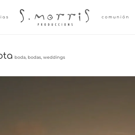
lias
comunión
ota
boda
,
bodas
,
weddings