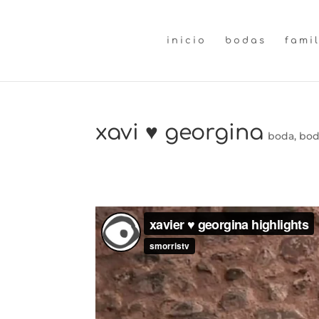
inicio
bodas
fami
xavi ♥ georgina
boda
,
bod
Fotografia y video de b