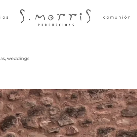
lias
comunión
as
,
weddings
oda lleida