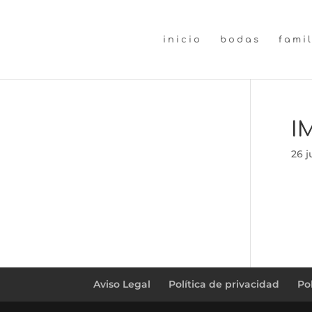
inicio
bodas
fami
I
26 j
Aviso Legal
Política de privacidad
Po