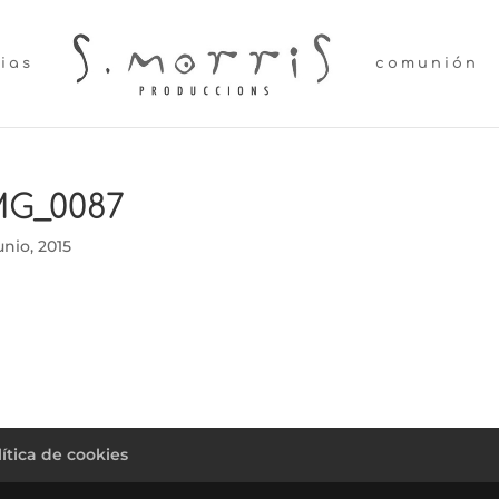
lias
comunión
MG_0087
unio, 2015
lítica de cookies