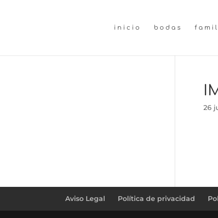
inicio
bodas
fami
I
26 j
Aviso Legal
Política de privacidad
Po