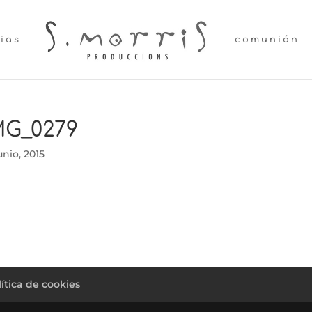
lias
comunión
MG_0279
unio, 2015
lítica de cookies