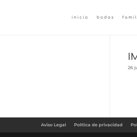
inicio
bodas
fami
I
26 j
Aviso Legal
Política de privacidad
Po