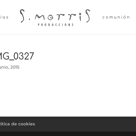
lias
comunión
MG_0327
unio, 2015
lítica de cookies