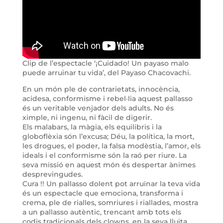
Clip de l’espectacle ‘¡Cuidado! Un payaso malo
puede arruinar tu vida’, del Payaso Chacovachi.
En un món ple de contrarietats, innocència,
acidesa, conformisme i rebel·lia aquest pallasso
és un veritable venjador dels adults. No és
ximple, ni ingenu, ni fàcil de digerir.
Els malabars, la màgia, els equilibris i la
globoflèxia són l’excusa; Déu, la política, la mort,
les drogues, el poder, la falsa modèstia, l’amor, els
ideals i el conformisme són la raó per riure. La
seva missió en aquest món és despertar ànimes
desprevingudes.
Cura !! Un pallasso dolent pot arruïnar la teva vida
és un espectacle que emociona, transforma i
crema, ple de rialles, somriures i riallades, mostra
a un pallasso autèntic, trencant amb tots els
codis tradicionals dels clowns, en la seva lluita