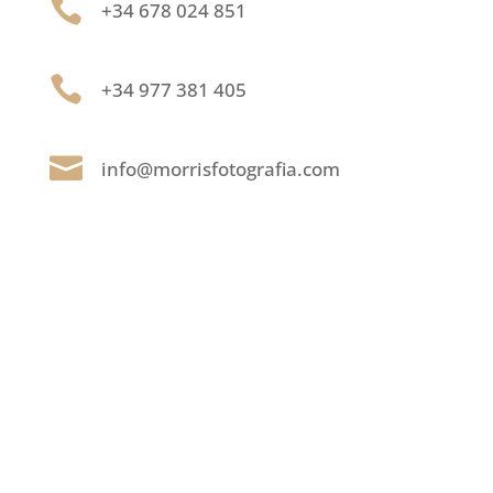

+34 678 024 851

+34 977 381 405

info@morrisfotografia.com