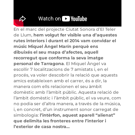
En el marc del projecte Ciutat Sonora d’El Teler
de Llum,
hem volgut fer visible una d’aquestes
rutes interiors i durant el 2014 vam convidar el
músic Miquel Àngel Marín perquè ens
dibuixés el seu mapa d’afectes, aquell
recorregut que conforma la seva imatge
personal de Tarragona
. El Miquel Àngel va
escollir 7 localitzacions de 7 amistats i, en el
procés, va voler descobrir la relació que aquests
amics estableixen amb el carrer, és a dir, la
manera com ells relacionen el seu àmbit
domèstic amb l’àmbit públic. Aquesta relació de
l’àmbit domèstic i l’àmbit públic, el va veure, com
no podia ser d’altra manera, a través de la música,
i, en concret, d’un instrument sonor carregat de
simbologia:
l’intèrfon, aquest aparell “alienat”
que delimita les fronteres entre l’interior i
l’exterior de casa nostra…