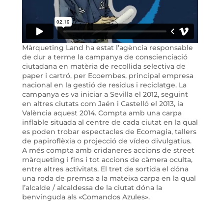
Màrqueting Land ha estat l’agència responsable
de dur a terme la campanya de conscienciació
ciutadana en matèria de recollida selectiva de
paper i cartró, per Ecoembes, principal empresa
nacional en la gestió de residus i reciclatge. La
campanya es va iniciar a Sevilla el 2012, seguint
en altres ciutats com Jaén i Castelló el 2013, ia
València aquest 2014. Compta amb una carpa
inflable situada al centre de cada ciutat en la qual
es poden trobar espectacles de Ecomagia, tallers
de papiroflèxia o projecció de vídeo divulgatius.
A més compta amb cridaneres accions de street
màrqueting i fins i tot accions de càmera oculta,
entre altres activitats. El tret de sortida el dóna
una roda de premsa a la mateixa carpa en la qual
l’alcalde / alcaldessa de la ciutat dóna la
benvinguda als «Comandos Azules».