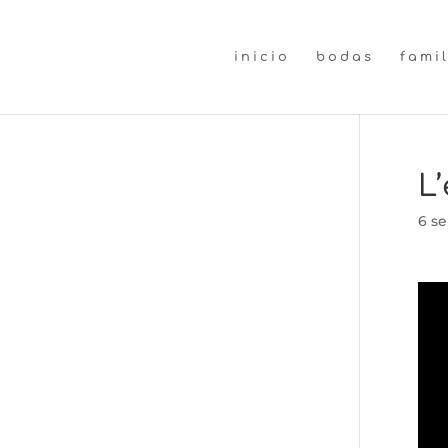
inicio
bodas
fami
L
6 se