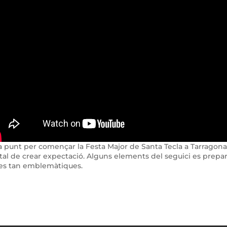
a punt per començar la Festa Major de Santa Tecla a Tarragon
tal de crear expectació. Alguns elements del seguici es prepar
tes tan emblemàtiques.