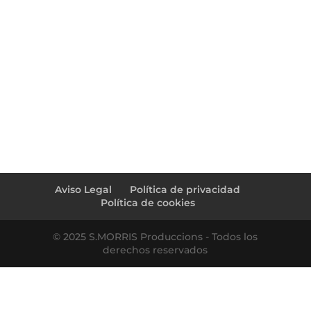
←
Stromboli Jazz Band live at Bartrina
pere ♥ crisvira (preboda)
→
Aviso Legal
Política de privacidad
Política de cookies
© 2025 S.MORRIS Produccions - Todos los
derechos reservados