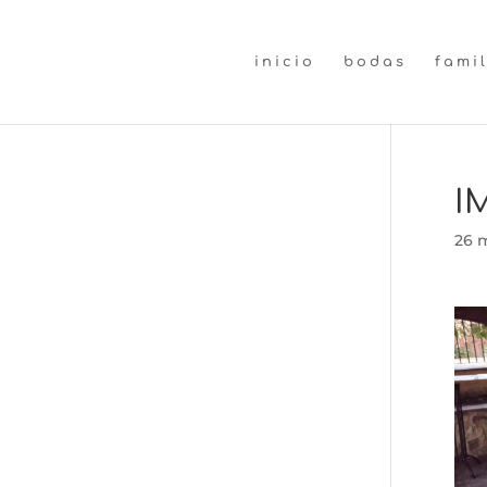
inicio
bodas
fami
I
26 