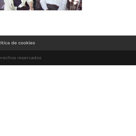
lítica de cookies
erechos reservados