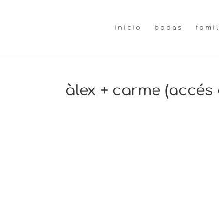
inicio
bodas
fami
àlex + carme (accés 