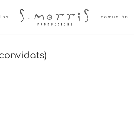
lias
comunión
convidats)