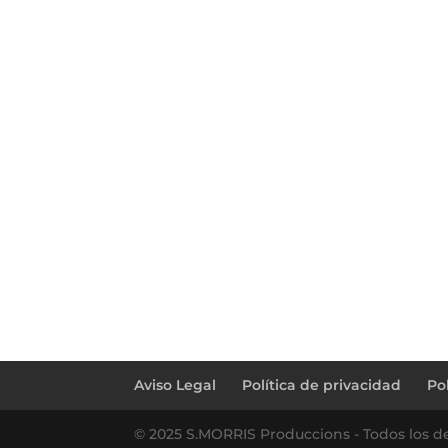
←
Benvinguda Ona!
Aviso Legal
Política de privacidad
Po
© 2025 S.MORRIS Produccions - Todos los d