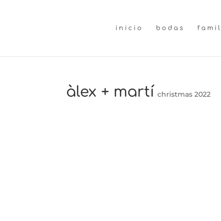
inicio
bodas
fami
àlex + martí
christmas 2022