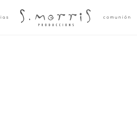
lias
comunión