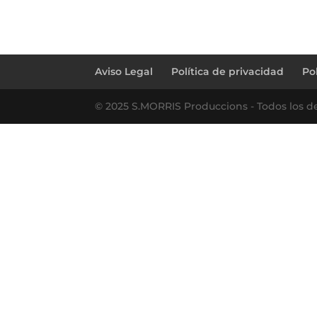
←
mario + enzo
Aviso Legal
Política de privacidad
Po
© 2025 S.MORRIS Produccions - Todos los d