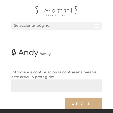
Seleccionar página
🔒 Andy
family
Introduce a continuación la contraseña para ver
este artículo protegido:
←
núria
adrián + zoe (invitados)
→
Enviar