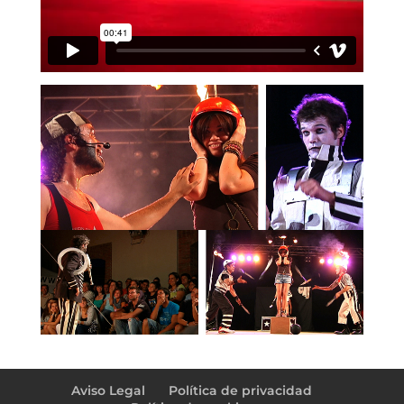
←
ignasi ♥ carmen (preboda)
PGM – El meu mercat
→
Aviso Legal
Política de privacidad