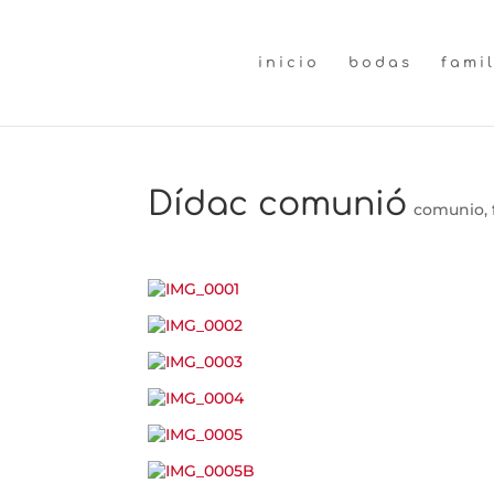
inicio
bodas
fami
Dídac comunió
comunio
,