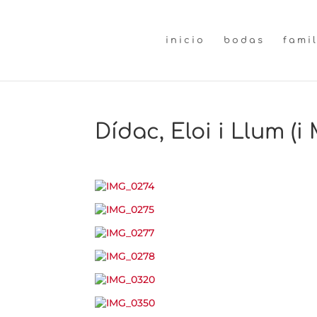
inicio
bodas
fami
Dídac, Eloi i Llum (i