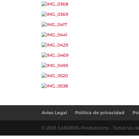
←
germán ♥ fiorella
Aviso Legal
Política de privacidad
Po
© 2025 S.MORRIS Produccions - Todos los d