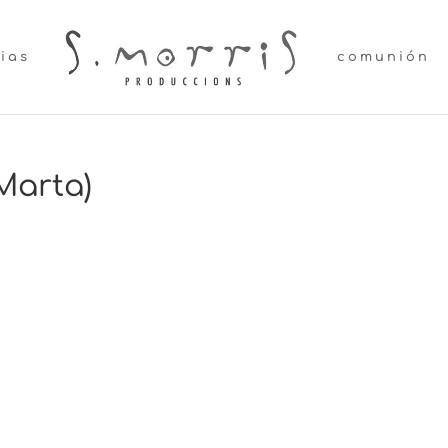
lias
comunión
 Marta)