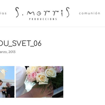
lias
comunión
DU_SVET_06
arzo, 2013