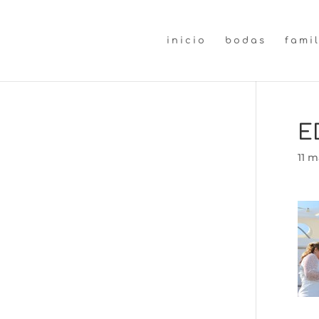
inicio
bodas
fami
E
11 m