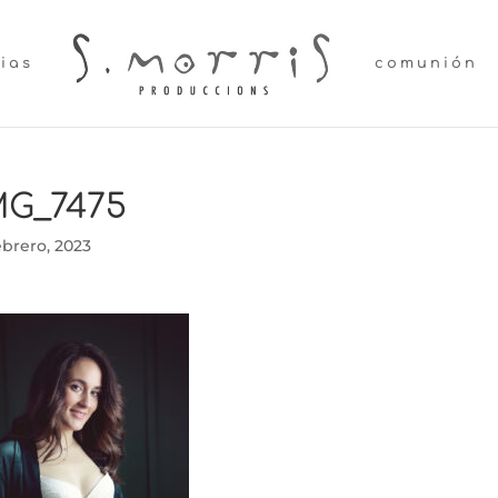
lias
comunión
MG_7475
ebrero, 2023