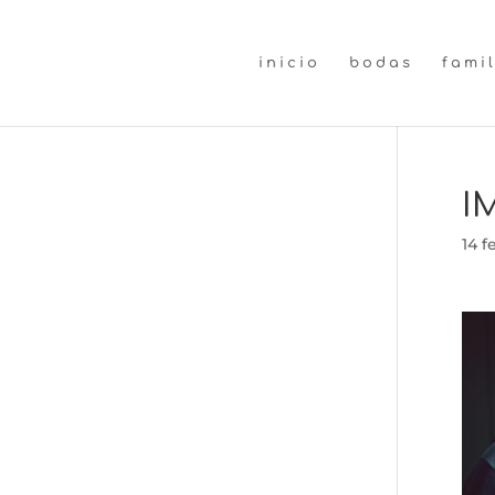
inicio
bodas
fami
I
14 f