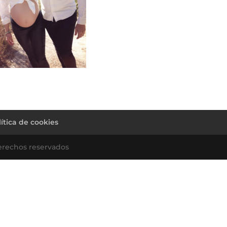
lítica de cookies
erechos reservados