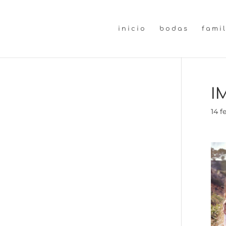
inicio
bodas
fami
I
14 f