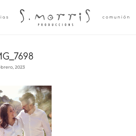
lias
comunión
MG_7698
ebrero, 2023