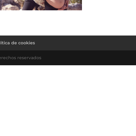
lítica de cookies
erechos reservados