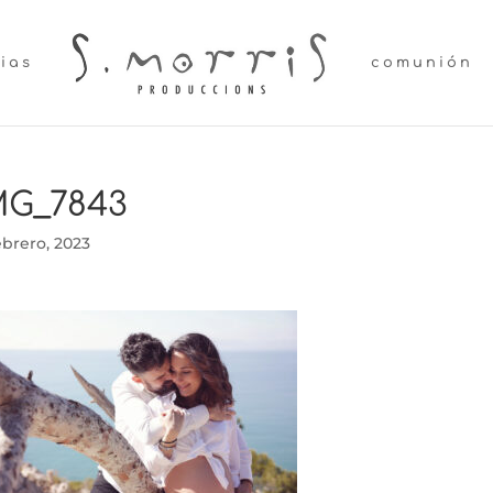
lias
comunión
MG_7843
ebrero, 2023