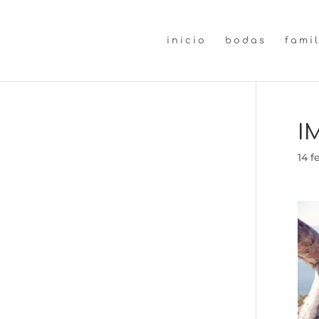
inicio
bodas
fami
I
14 f