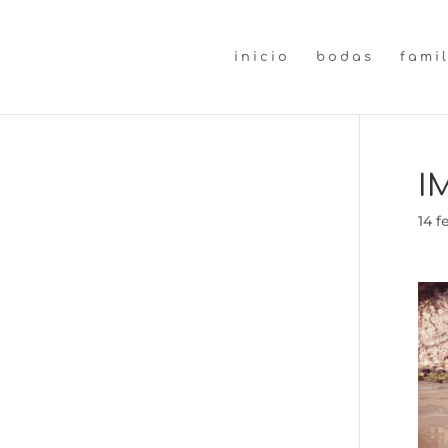
inicio
bodas
fami
I
14 f