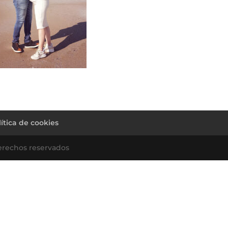
lítica de cookies
erechos reservados