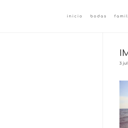
inicio
bodas
fami
I
3 ju