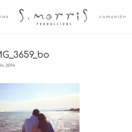
lias
comunión
MG_3659_bo
lio, 2014