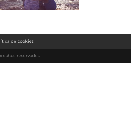
lítica de cookies
erechos reservados