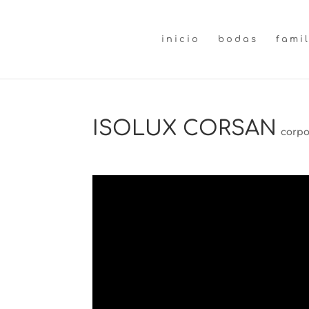
inicio
bodas
fami
ISOLUX CORSAN
corpo