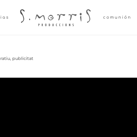
lias
comunión
ratiu
,
publicitat