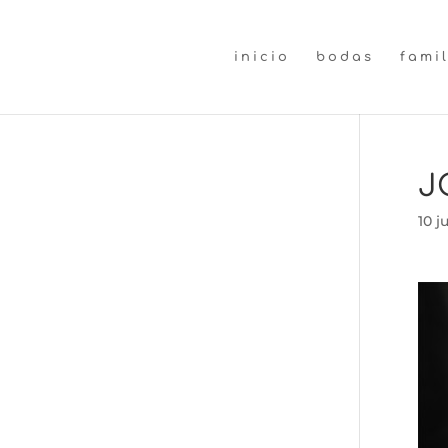
inicio
bodas
fami
J
10 j