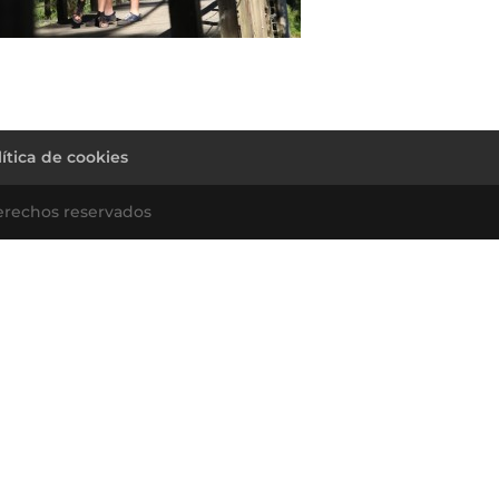
lítica de cookies
erechos reservados