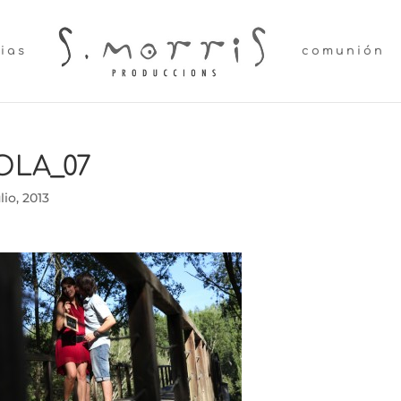
lias
comunión
OLA_07
ulio, 2013