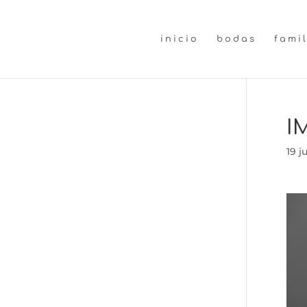
inicio
bodas
fami
I
19 j