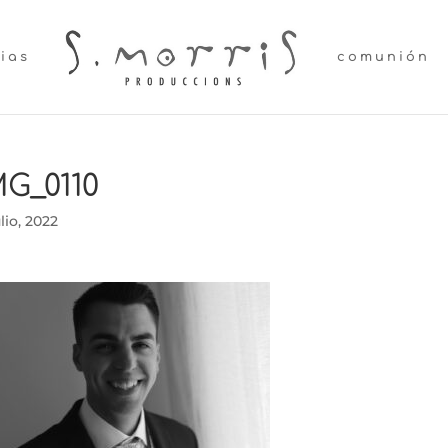
lias
comunión
MG_0110
ulio, 2022