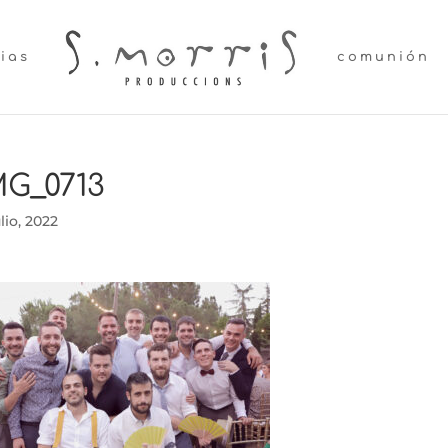
lias
comunión
MG_0713
ulio, 2022