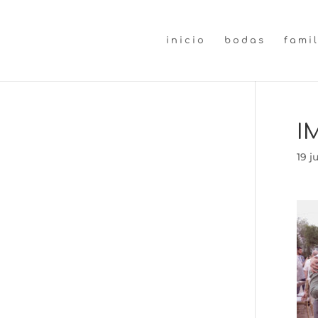
inicio
bodas
fami
I
19 j