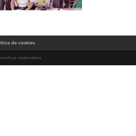
lítica de cookies
erechos reservados