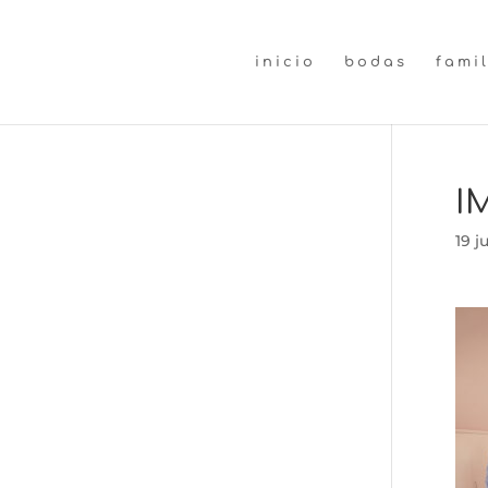
inicio
bodas
fami
I
19 j