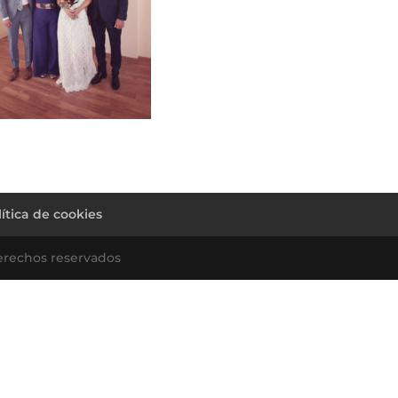
lítica de cookies
erechos reservados