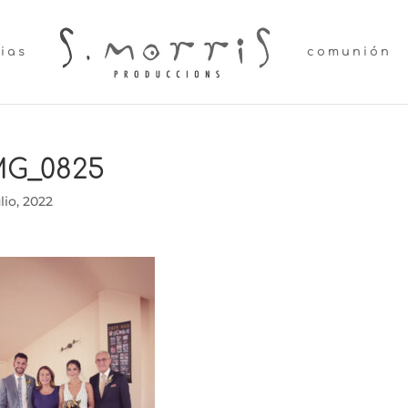
lias
comunión
MG_0825
ulio, 2022