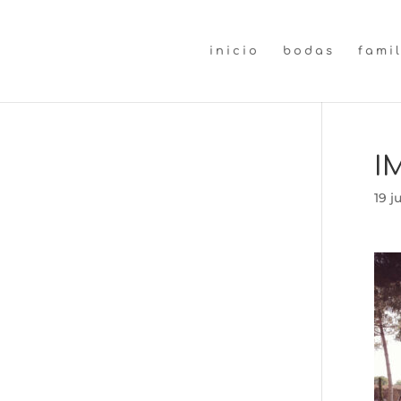
inicio
bodas
fami
I
19 j