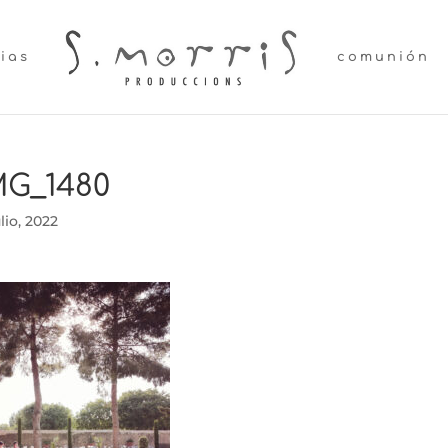
lias
comunión
MG_1480
ulio, 2022