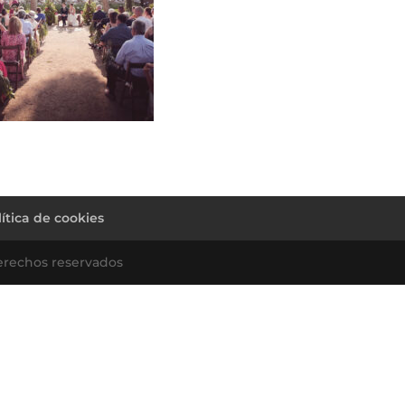
lítica de cookies
erechos reservados