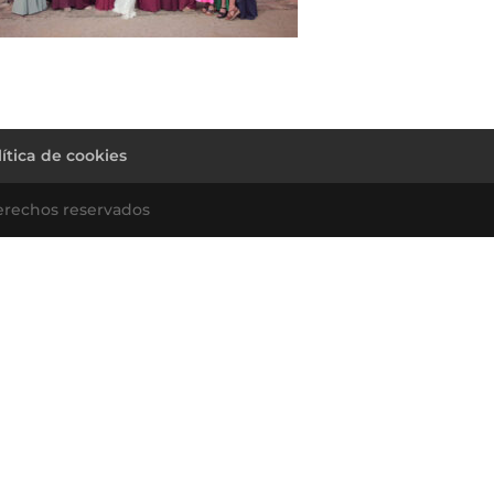
lítica de cookies
erechos reservados