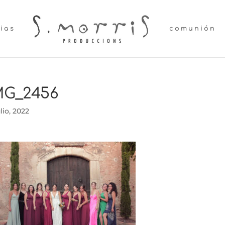
lias
comunión
MG_2456
ulio, 2022