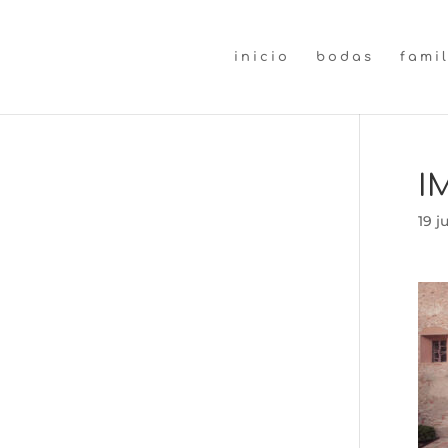
inicio
bodas
fami
I
19 j