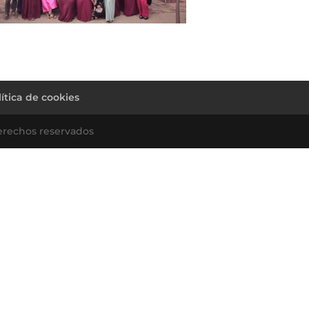
lítica de cookies
erechos reservados