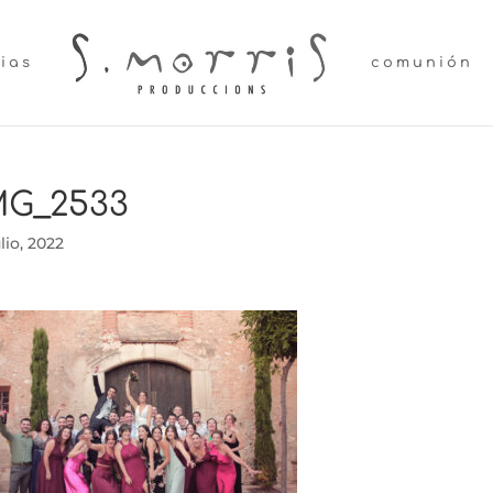
lias
comunión
MG_2533
ulio, 2022