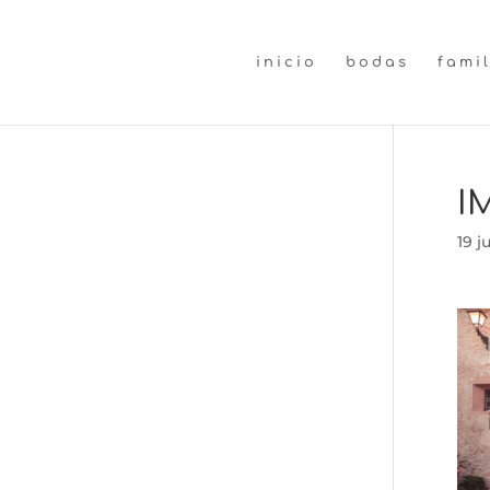
inicio
bodas
fami
I
19 j