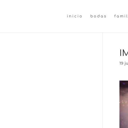
inicio
bodas
fami
I
19 j