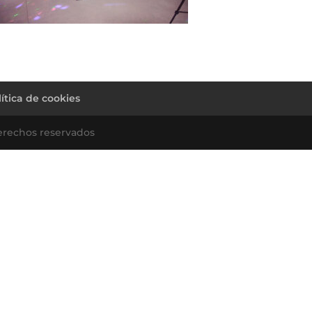
lítica de cookies
erechos reservados