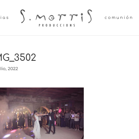
lias
comunión
MG_3502
ulio, 2022