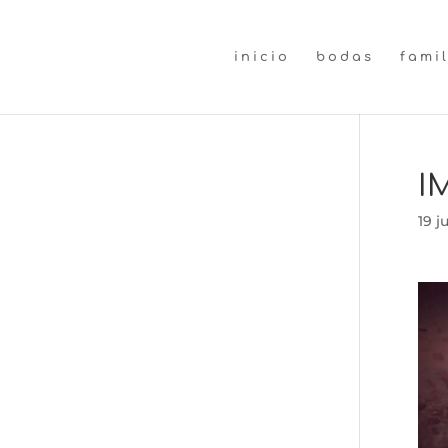
inicio
bodas
fami
I
19 j