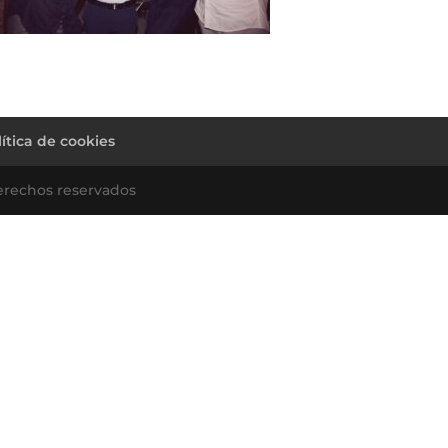
lítica de cookies
erechos reservados