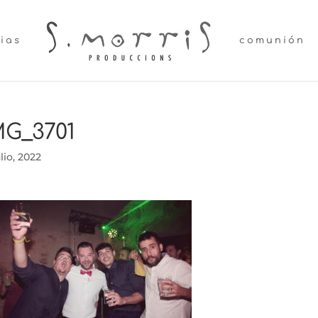
lias
comunión
MG_3701
ulio, 2022