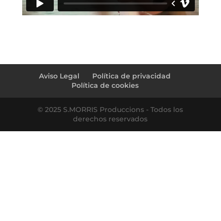
←
aquarennova.com
PGM – 9sentit
→
Aviso Legal
Política de privacidad
Política de cookies
© 2025 S.MORRIS Produccions - Todos los
derechos reservados