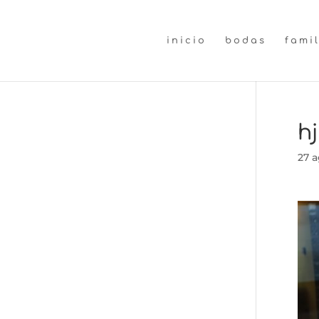
inicio
bodas
fami
hj
27 a