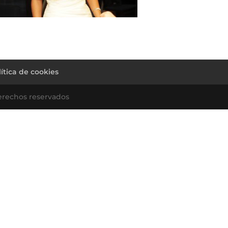
lítica de cookies
erechos reservados