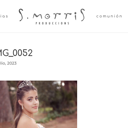
lias
comunión
MG_0052
ulio, 2023