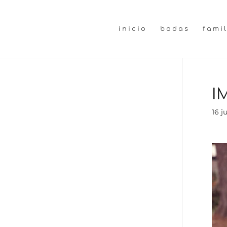
inicio
bodas
fami
I
16 j