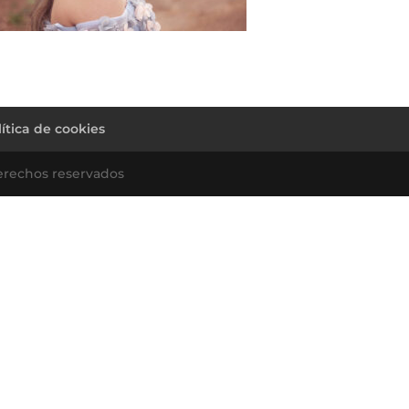
lítica de cookies
erechos reservados