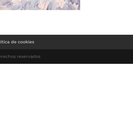
lítica de cookies
erechos reservados