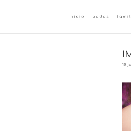
inicio
bodas
fami
I
16 j