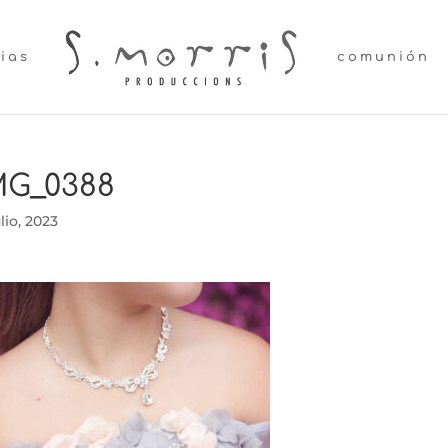
lias
comunión
MG_0388
ulio, 2023