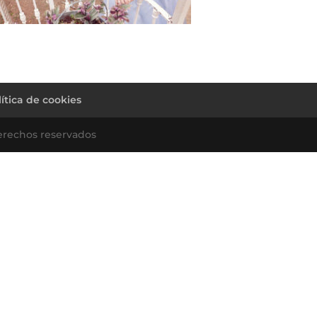
lítica de cookies
erechos reservados