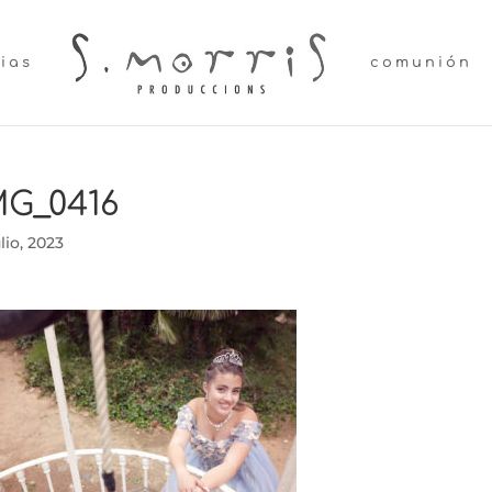
lias
comunión
MG_0416
ulio, 2023