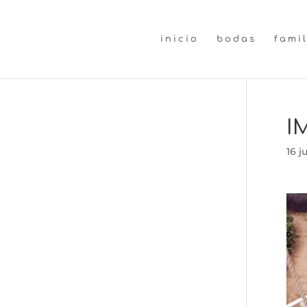
inicio
bodas
fami
I
16 j