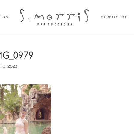
lias
comunión
MG_0979
ulio, 2023