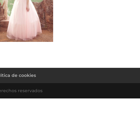
lítica de cookies
erechos reservados