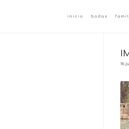
inicio
bodas
fami
I
16 j