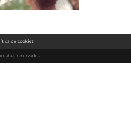
lítica de cookies
erechos reservados