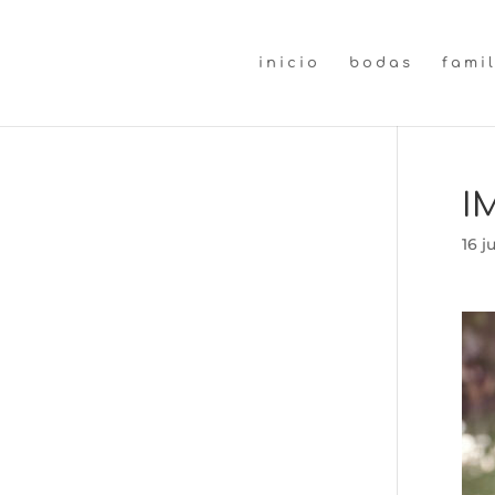
inicio
bodas
fami
I
16 j