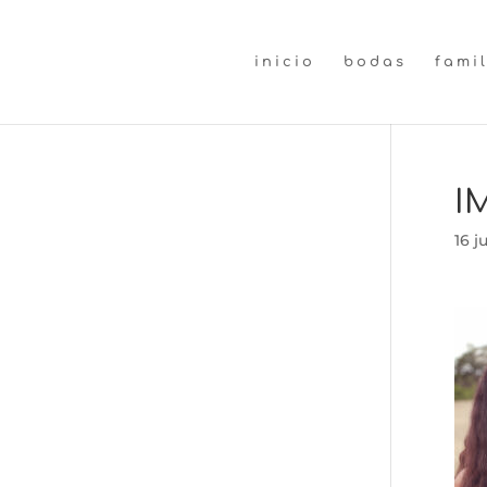
inicio
bodas
fami
I
16 j