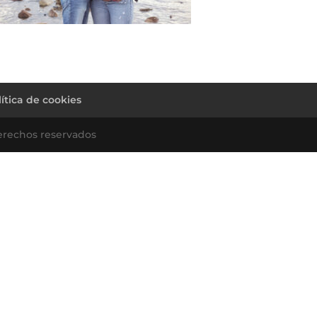
lítica de cookies
erechos reservados