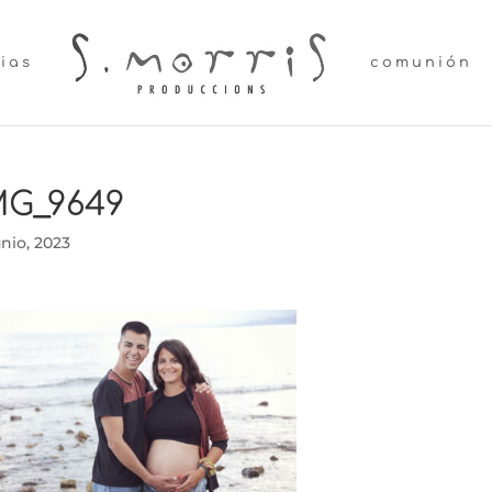
lias
comunión
MG_9649
unio, 2023