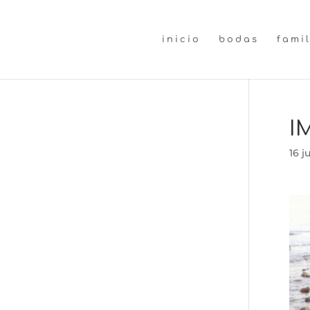
inicio
bodas
fami
I
16 j