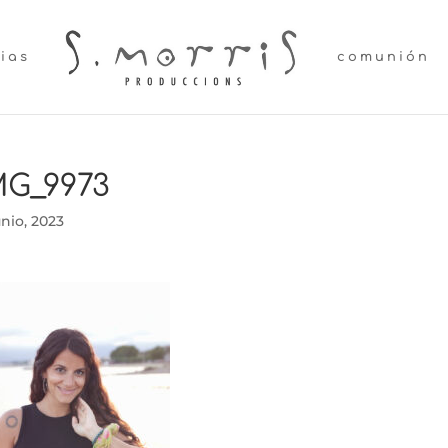
lias
comunión
MG_9973
unio, 2023