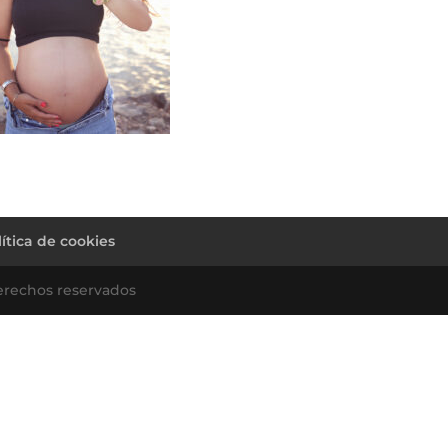
lítica de cookies
erechos reservados