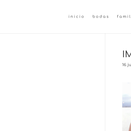
inicio
bodas
fami
I
16 j